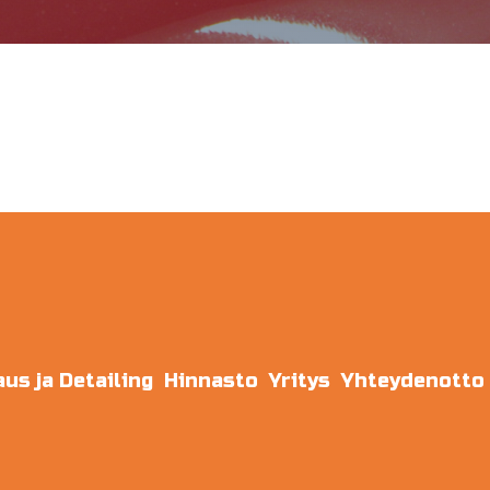
us ja Detailing
Hinnasto
Yritys
Yhteydenotto