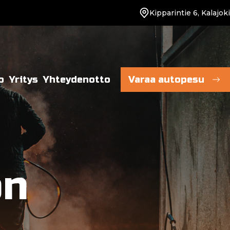
Kipparintie 6, Kalajoki
o
Yritys
Yhteydenotto
Varaa autopesu
on