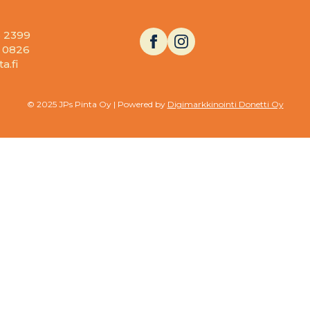
3 2399
1 0826
a.fi
© 2025 JPs Pinta Oy | Powered by
Digimarkkinointi Donetti Oy