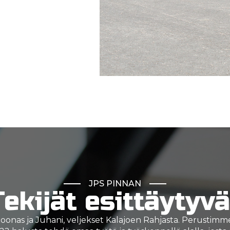
JPS PINNAN
Tekijät esittäytyvä
onas ja Juhani, veljekset Kalajoen Rahjasta. Perustimme