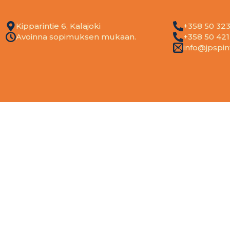
Kipparintie 6, Kalajoki
+358 50 32
Avoinna sopimuksen mukaan.
+358 50 42
info@jpspint