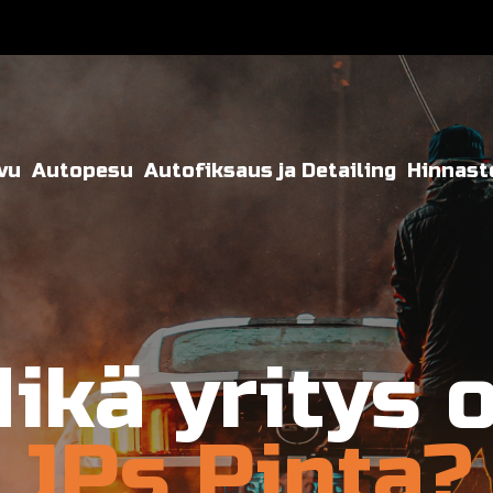
vu
Autopesu
Autofiksaus ja Detailing
Hinnast
ikä yritys 
JPs Pinta?