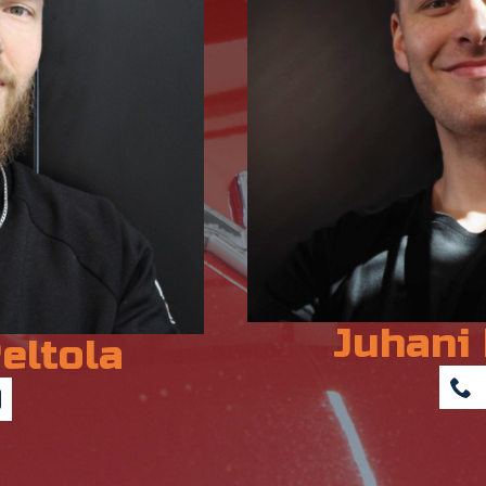
Juhani 
eltola