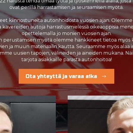
022 halusta tehdä omaa työtä ja työskennellä alalla, jos
ovat perillä harrastamisen ja seuraamisen myötä.
et kiinnostuneita autonhoidosta vuosien ajan. Olemme
a kavereiden autoja harrastusmielessä oikeaoppisia men
opettelemalla jo monien vuosien ajan.
en perustamisen myötä olemme hankkineet tietoa myös k
ien ja muun materiaalin kautta. Seuraamme myös alaa i
ymme uusien tapojen, välineiden ja aineiden mukana. N
tarjota asiakkaille parasta autonhoitoa!
Ota yhteyttä ja varaa aika