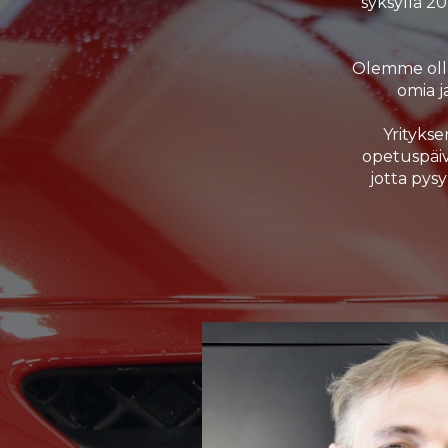
syksyllä 2
Olemme olle
omia j
Yrityks
opetuspäiv
jotta pys