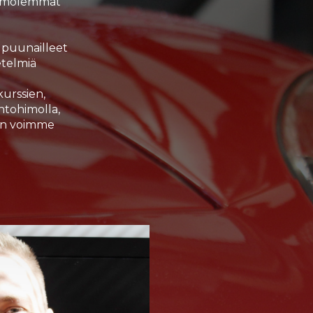
ta molemmat
 puunailleet
etelmiä
urssien,
ntohimolla,
äin voimme