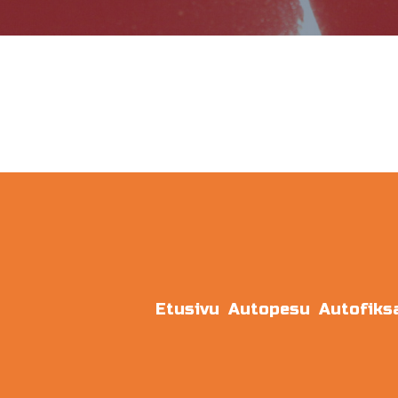
Etusivu
Autopesu
Autofiksa